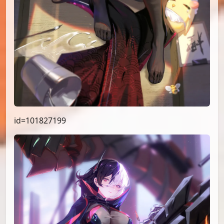
id=101827199