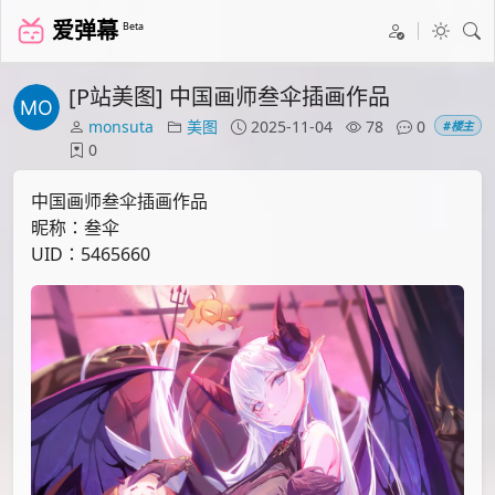
爱弹幕
Beta
[P站美图] 中国画师叁伞插画作品
monsuta
美图
2025-11-04
78
0
#楼主
0
中国画师叁伞插画作品
昵称：叁伞
UID：5465660