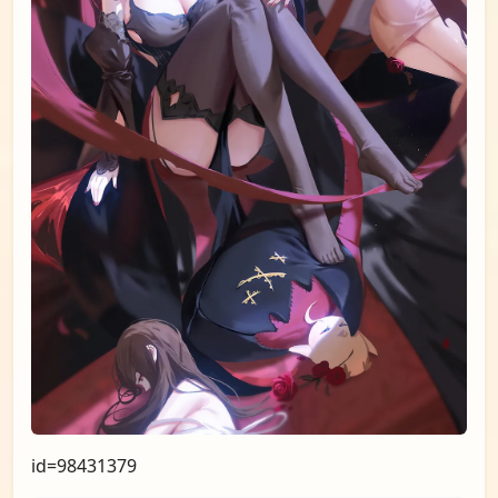
id=98752133