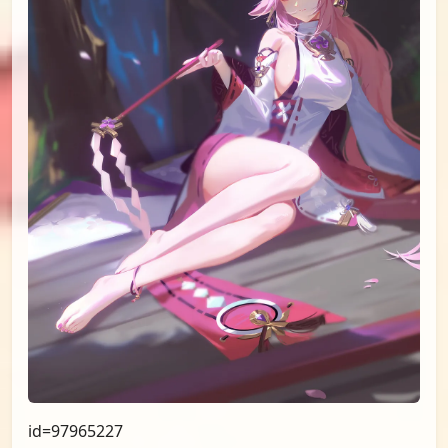
id=98431379