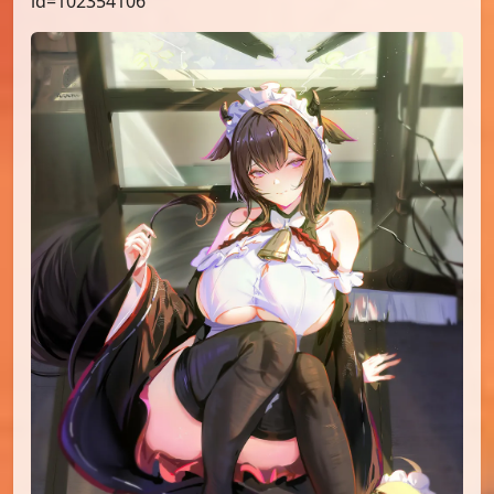
id=102354106