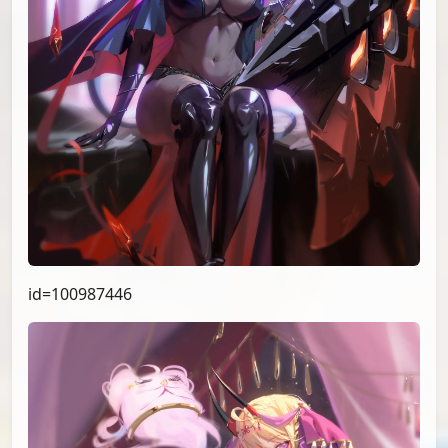
id=100987446