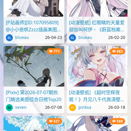
[P站画师][ID:107095809]
[动漫壁纸] 红眼睛的天童爱
@小小依帆Zzzz插画美图作
丽丝叫柯伊，《蔚蓝档案》
品推荐
壁纸图片分享
blueau
26-04-23
blueau
26-02-20
771
683
[Pixiv] 第2026-07-07期热
[动漫壁纸] 《超时空辉夜
门精选美图综合日榜Top20
姬！》月见八千代高清壁纸
图片
seven
26-07-08
pinksa
26-03-18
637
588