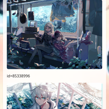
id=85338996