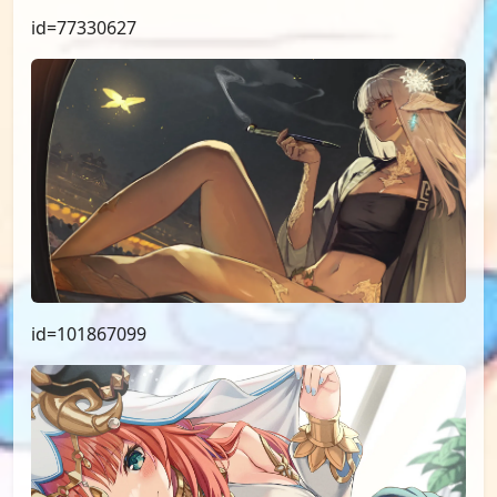
id=77330627
id=101867099