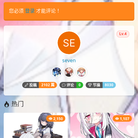
您必须
登录
才能评论！
Lv.4
seven
2102 篇
0
8030
投稿
评论
节操
热门
2,150
1,107