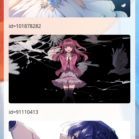
id=101878282
id=91110413