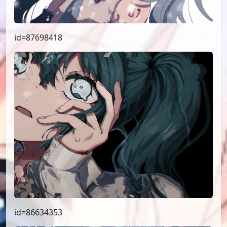
id=87698418
id=86634353