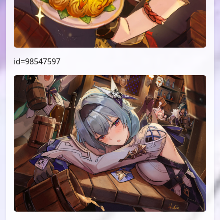
id=98547597