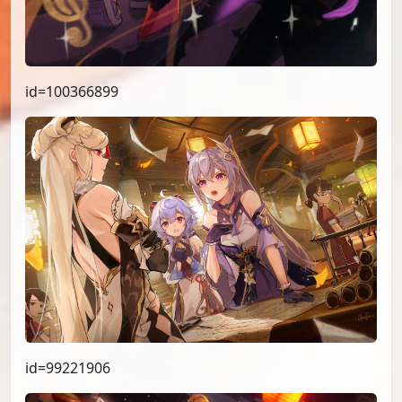
id=100366899
id=99221906