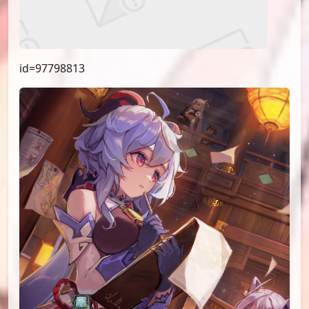
id=97798813