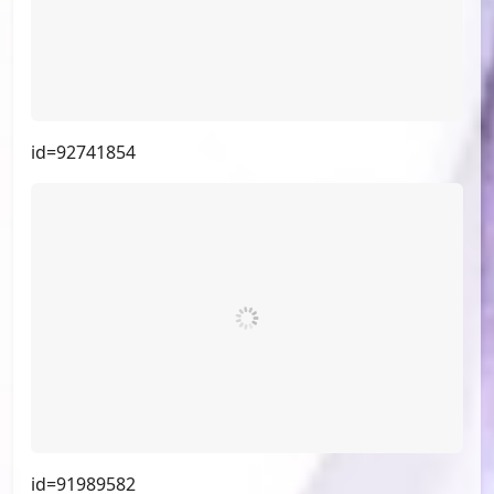
id=93275267
id=92903823