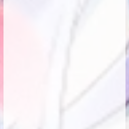
id=91989582
id=91695759