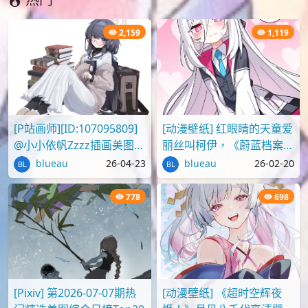
2,159
1,119
[P站画师][ID:107095809]
[动漫壁纸] 红眼睛的天童爱
@小小依帆Zzzz插画美图作
丽丝叫柯伊，《蔚蓝档案》
品推荐
壁纸图片分享
blueau
26-04-23
blueau
26-02-20
778
698
[Pixiv] 第2026-07-07期热
[动漫壁纸] 《超时空辉夜