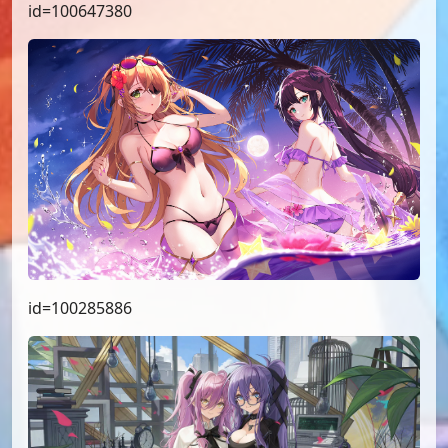
id=100647380
id=100285886