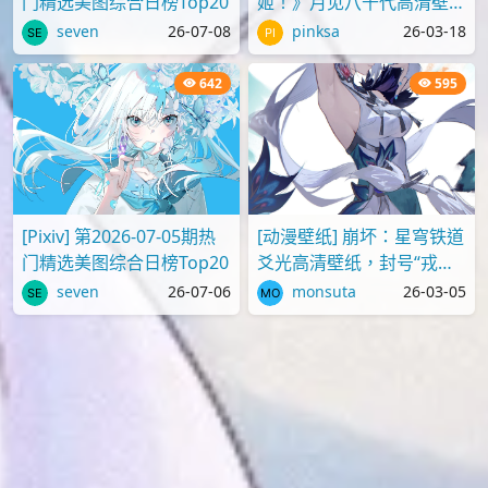
门精选美图综合日榜Top20
姬！》月见八千代高清壁纸
图片
seven
26-07-08
pinksa
26-03-18
642
595
[Pixiv] 第2026-07-05期热
[动漫壁纸] 崩坏：星穹铁道
门精选美图综合日榜Top20
爻光高清壁纸，封号“戎韬
将军”
seven
26-07-06
monsuta
26-03-05