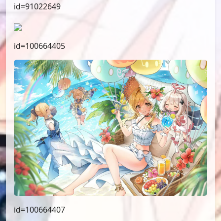
id=91022649
id=100664405
id=100664407