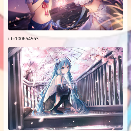
id=100664563