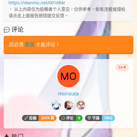
https://idanmu.net/001664/
以上内容仅为投稿者个人意见，仅供参考，如有违规或侵权
请点击上面报告按钮提交反馈。
评论
您必须
登录
才能评论！
Lv.4
monsuta
2059 篇
0
7862
投稿
评论
节操
热门