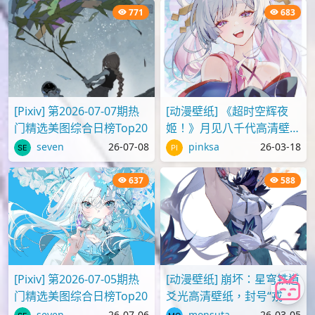
771
683
[Pixiv] 第2026-07-07期热
[动漫壁纸] 《超时空辉夜
门精选美图综合日榜Top20
姬！》月见八千代高清壁纸
图片
seven
26-07-08
pinksa
26-03-18
637
588
[Pixiv] 第2026-07-05期热
[动漫壁纸] 崩坏：星穹铁道
门精选美图综合日榜Top20
爻光高清壁纸，封号“戎韬
将军”
seven
26-07-06
monsuta
26-03-05