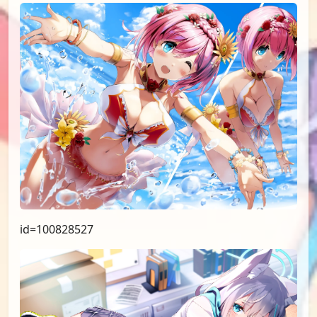
id=100828527