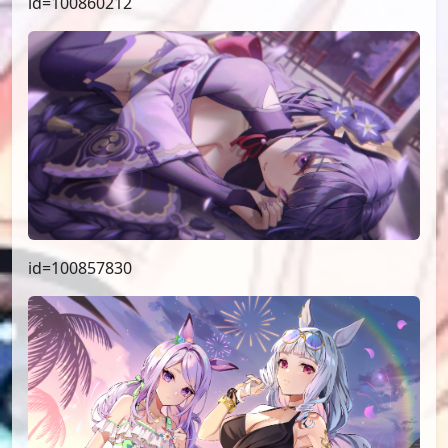
id=100860212
id=100857830