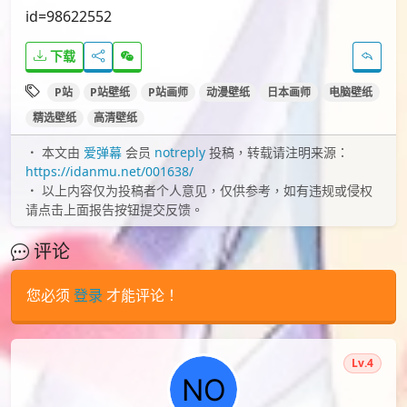
id=98622552
下载
P站
P站壁纸
P站画师
动漫壁纸
日本画师
电脑壁纸
精选壁纸
高清壁纸
本文由
爱弹幕
会员
notreply
投稿，转载请注明来源：
https://idanmu.net/001638/
以上内容仅为投稿者个人意见，仅供参考，如有违规或侵权
请点击上面报告按钮提交反馈。
评论
您必须
登录
才能评论！
Lv.4