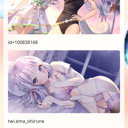
id=100838168
twi.ema_ohirune