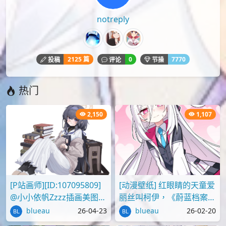
notreply
2125 篇
0
7770
投稿
评论
节操
热门
2,150
1,107
[P站画师][ID:107095809]
[动漫壁纸] 红眼睛的天童爱
@小小依帆Zzzz插画美图作
丽丝叫柯伊，《蔚蓝档案》
品推荐
壁纸图片分享
blueau
26-04-23
blueau
26-02-20