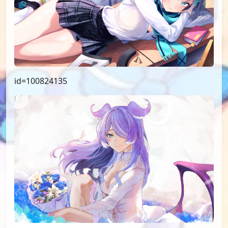
id=100824135