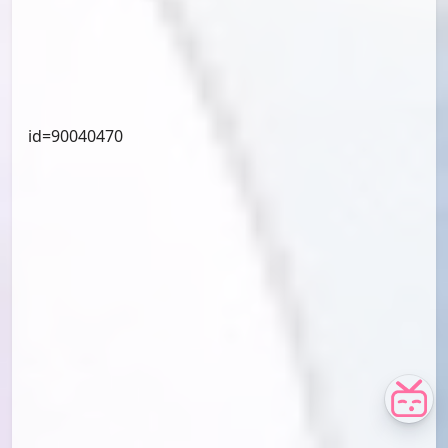
id=90241606
id=90040507