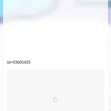
id=94171738
id=93719055