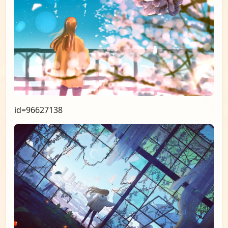
id=96930797
id=96811274