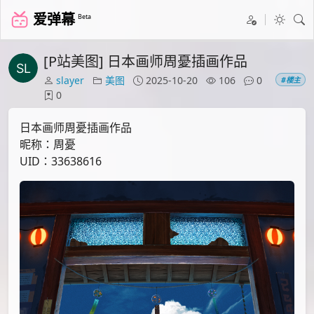
爱弹幕
Beta
[P站美图] 日本画师周憂插画作品
slayer
美图
2025-10-20
106
0
#楼主
0
日本画师周憂插画作品
昵称：周憂
UID：33638616