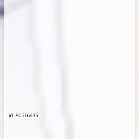
id=91027309
id=90847221