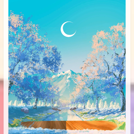
id=96360341
id=96225024