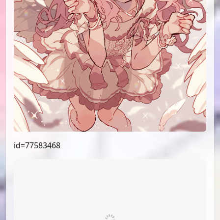
id=78619288