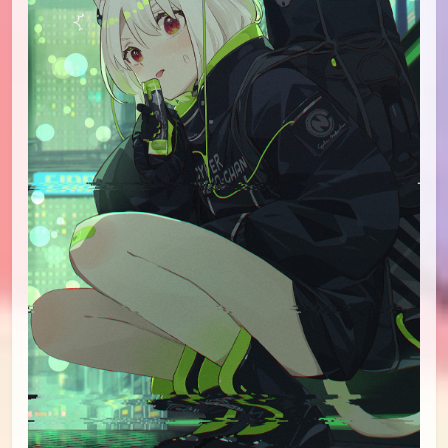
id=86660081