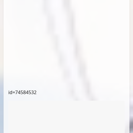
id=77583468
id=77330563