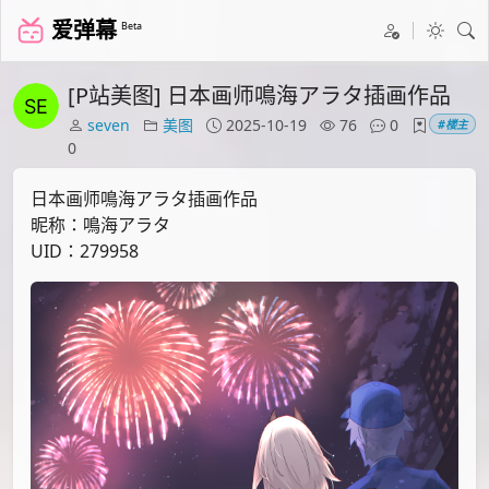
爱弹幕
Beta
[P站美图] 日本画师鳴海アラタ插画作品
seven
美图
2025-10-19
76
0
#楼主
0
日本画师鳴海アラタ插画作品
昵称：鳴海アラタ
UID：279958