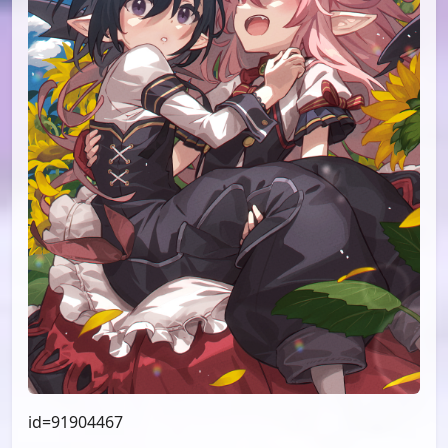
id=96260629