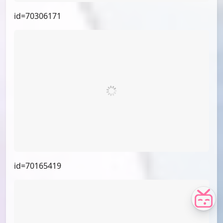
id=71801157
id=71377518