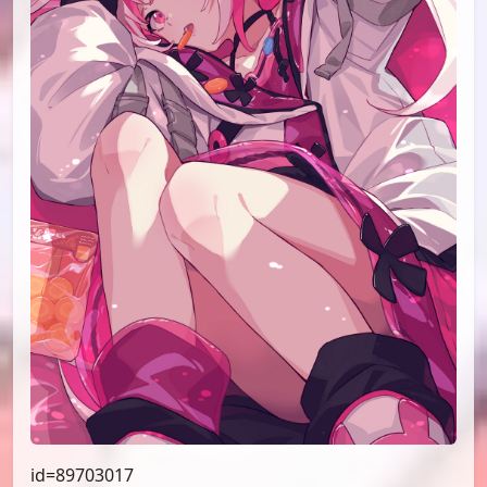
id=91828149