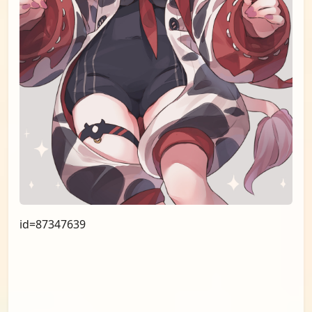
id=87811383
id=87347981