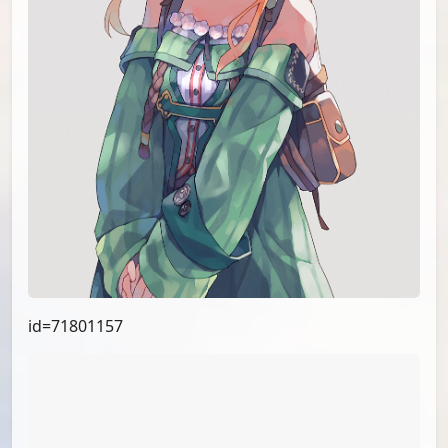
id=74584532
id=72496353