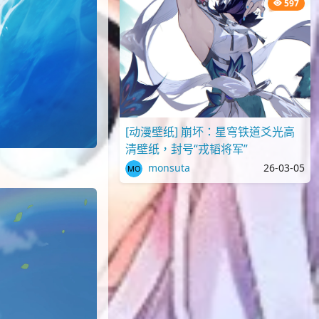
597
[动漫壁纸] 崩坏：星穹铁道爻光高
清壁纸，封号“戎韬将军”
monsuta
26-03-05