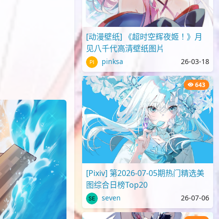
[动漫壁纸] 《超时空辉夜姬！》月
见八千代高清壁纸图片
pinksa
26-03-18
643
[Pixiv] 第2026-07-05期热门精选美
图综合日榜Top20
seven
26-07-06