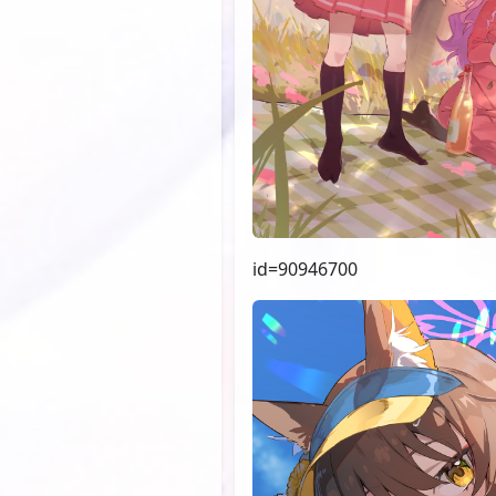
id=90946700