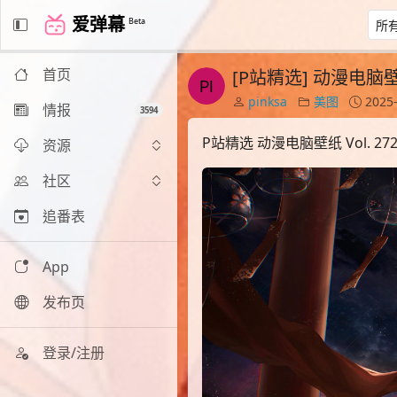
爱弹幕
Beta
首页
[P站精选] 动漫电脑壁纸 
pinksa
美图
2025-
情报
3594
P站精选 动漫电脑壁纸 Vol. 27
资源
社区
追番表
App
发布页
登录/注册