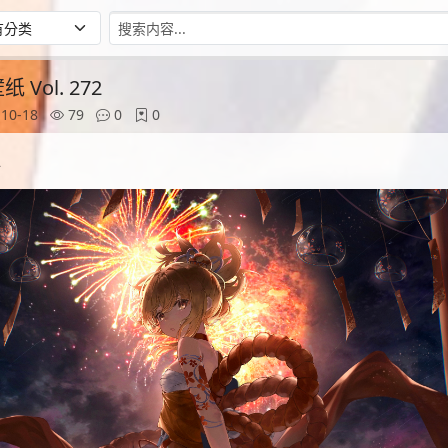
Vol. 272
10-18
79
0
0
2