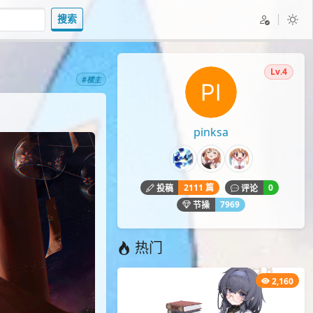
搜索
Lv.4
#楼主
pinksa
2111 篇
0
投稿
评论
7969
节操
热门
2,160