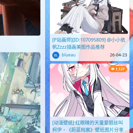
[P站画师][ID:107095809] @小小依
帆Zzzz插画美图作品推荐
blueau
26-04-23
1,127
[动漫壁纸] 红眼睛的天童爱丽丝叫
柯伊，《蔚蓝档案》壁纸图片分享