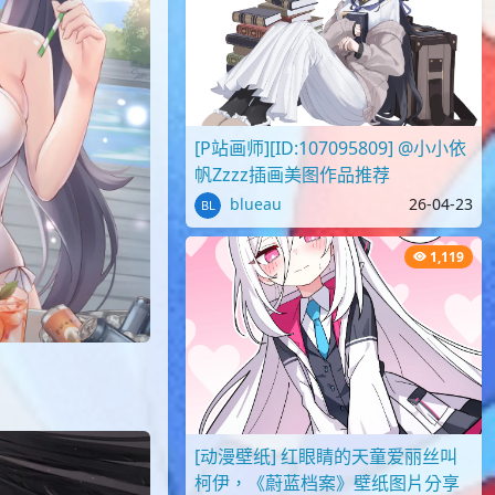
[P站画师][ID:107095809] @小小依
帆Zzzz插画美图作品推荐
blueau
26-04-23
1,119
[动漫壁纸] 红眼睛的天童爱丽丝叫
柯伊，《蔚蓝档案》壁纸图片分享