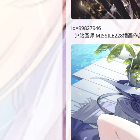
id=99827946
（P站画师 MISSILE228插画