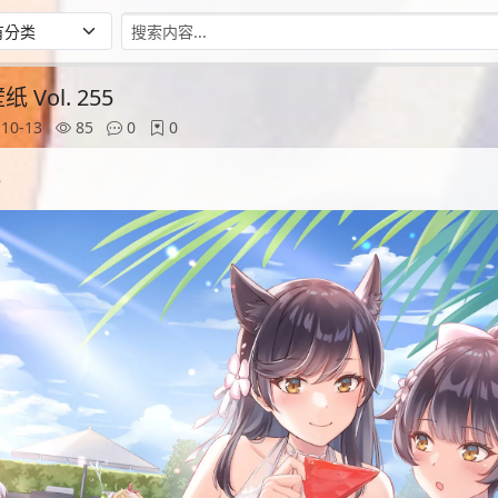
Vol. 255
10-13
85
0
0
5