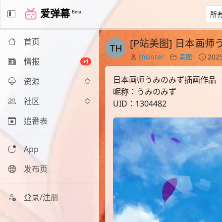
爱弹幕
Beta
首页
[P站美图] 日本画
thunter
美图
2025
情报
+1
日本画师うみのみず插画作品
资源
昵称：うみのみず
社区
UID：1304482
追番表
App
发布页
登录/注册