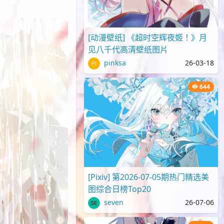
[动漫壁纸] 《超时空辉夜姬！》月
见八千代高清壁纸图片
pinksa
26-03-18
644
[Pixiv] 第2026-07-05期热门精选美
图综合日榜Top20
seven
26-07-06