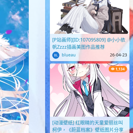
[P站画师][ID:107095809] @小小依
帆Zzzz插画美图作品推荐
blueau
26-04-23
1,134
[动漫壁纸] 红眼睛的天童爱丽丝叫
柯伊，《蔚蓝档案》壁纸图片分享