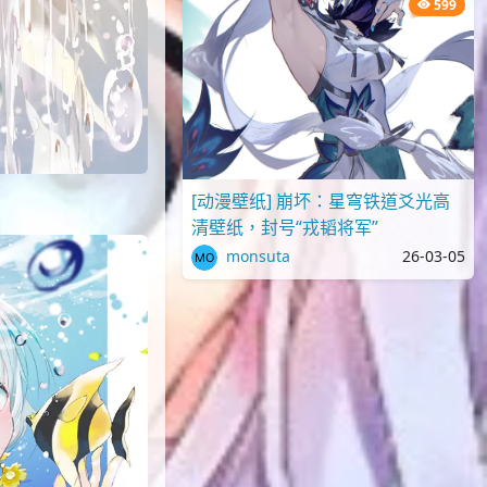
599
[动漫壁纸] 崩坏：星穹铁道爻光高
清壁纸，封号“戎韬将军”
monsuta
26-03-05