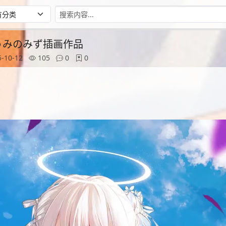
师うみのみず插画作品
-10-12
105
0
0