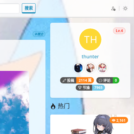
搜索
Lv.4
#楼主
thunter
2114 篇
0
投稿
评论
7965
节操
热门
2,161