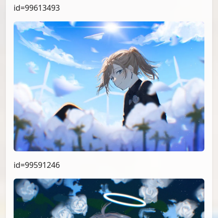
id=99613493
id=99591246