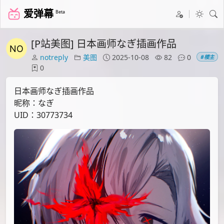
爱弹幕
Beta
[P站美图] 日本画师なぎ插画作品
notreply
美图
2025-10-08
82
0
#楼主
0
日本画师なぎ插画作品
昵称：なぎ
UID：30773734