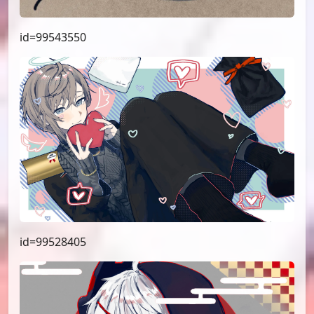
id=99543550
id=99528405