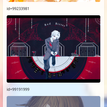
id=99233981
id=99191999