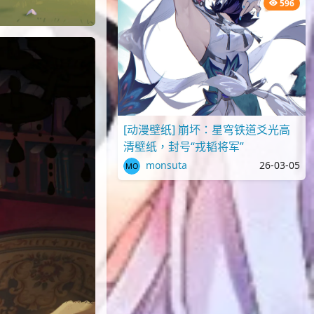
596
[动漫壁纸] 崩坏：星穹铁道爻光高
清壁纸，封号“戎韬将军”
monsuta
26-03-05