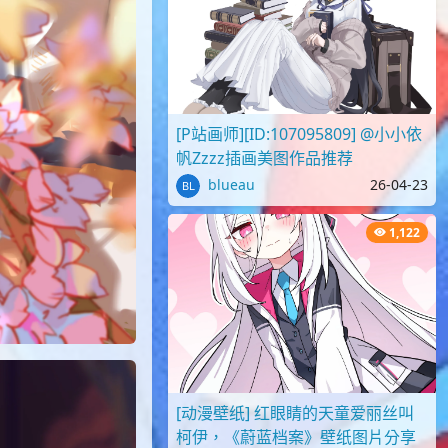
[P站画师][ID:107095809] @小小依
帆Zzzz插画美图作品推荐
blueau
26-04-23
1,122
[动漫壁纸] 红眼睛的天童爱丽丝叫
柯伊，《蔚蓝档案》壁纸图片分享