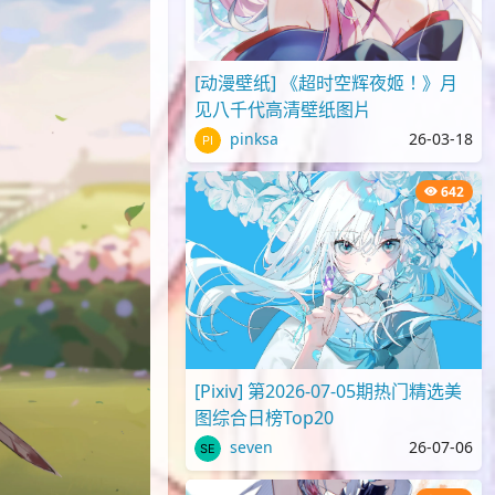
[动漫壁纸] 《超时空辉夜姬！》月
见八千代高清壁纸图片
pinksa
26-03-18
642
[Pixiv] 第2026-07-05期热门精选美
图综合日榜Top20
seven
26-07-06