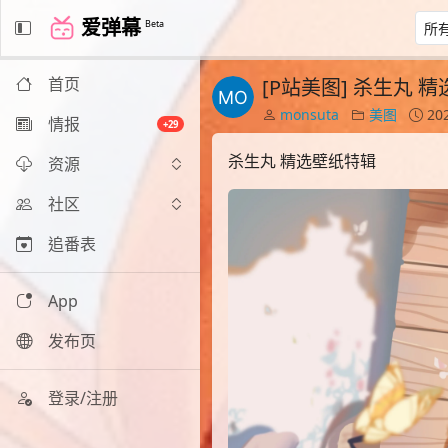
爱弹幕
Beta
首页
[P站美图] 杀生丸 
monsuta
美图
202
情报
+29
杀生丸 精选壁纸特辑
资源
社区
追番表
App
发布页
登录/注册