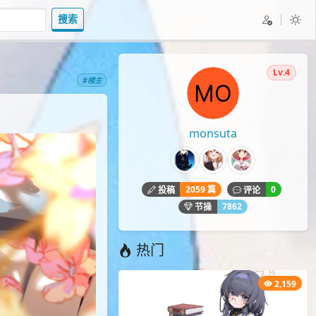
搜索
Lv.4
#楼主
monsuta
2059 篇
0
投稿
评论
7862
节操
热门
2,159