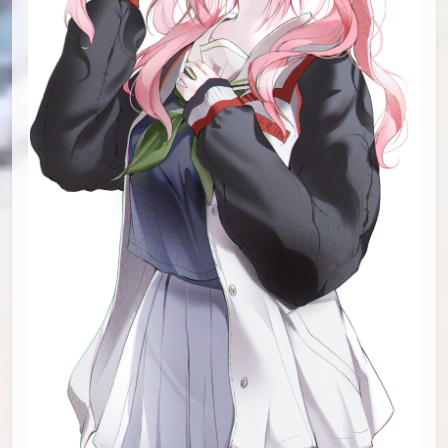
id=86056097
id=85923262