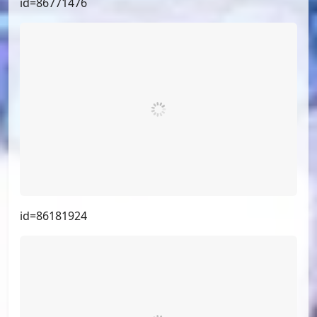
id=88596514
id=88004900