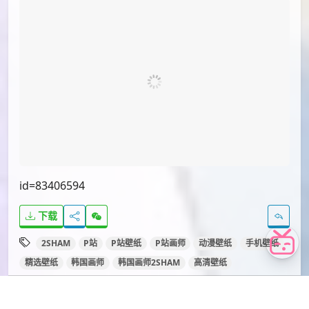
id=85498548
id=84376417