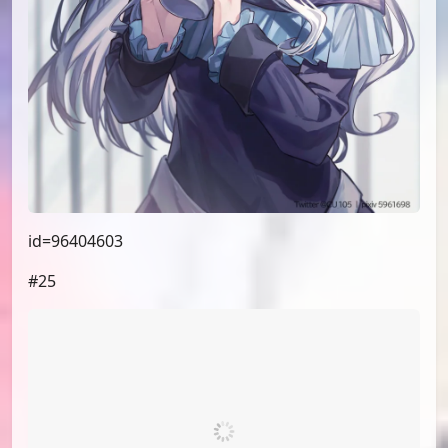
id=96376781
#21