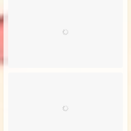
id=96403889
#12