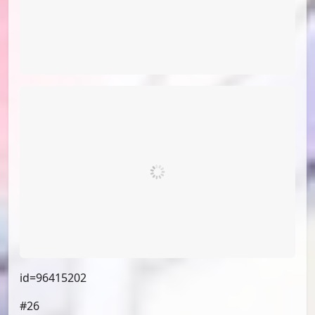
id=96413984
#22