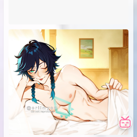
id=96424539
#27