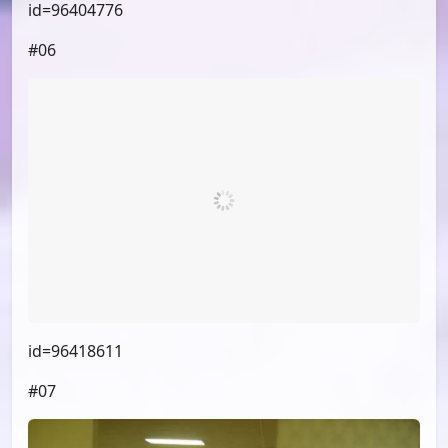
id=96404776
#06
id=96418611
#07