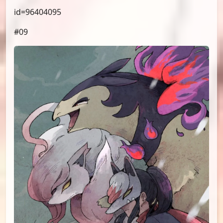
id=96404095
#09