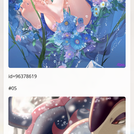
id=96378619
#05