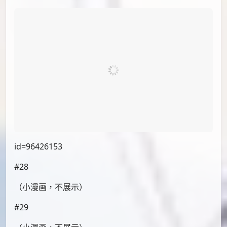
id=96426258
#24