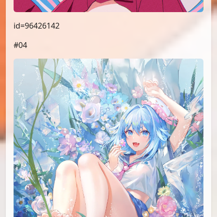
id=96426142
#04