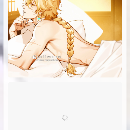
id=96415202
#26