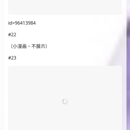
id=96430408
#20