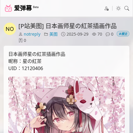
爱弹幕
Beta
[P站美图] 日本画师星の紅茶插画作品
notreply
美图
2025-09-29
70
0
#楼主
0
日本画师星の紅茶插画作品
昵称：星の紅茶
UID：12120406