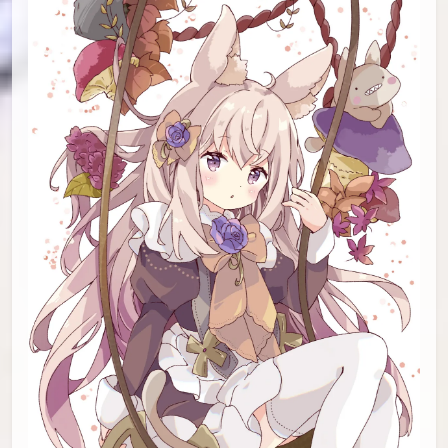
id=94620807