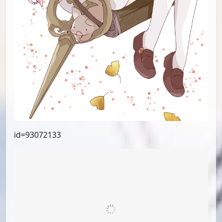
id=94125749