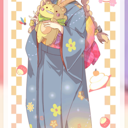
id=95628185