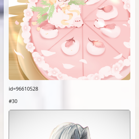
id=96570058
#27