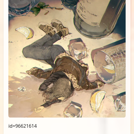
id=96576797
#10