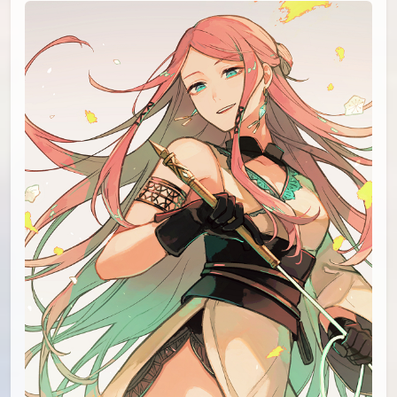
id=96610528
#30