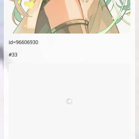
id=96616176
#31