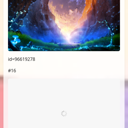
id=96594900
#15