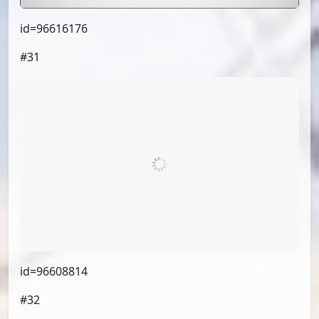
id=96603529
#29