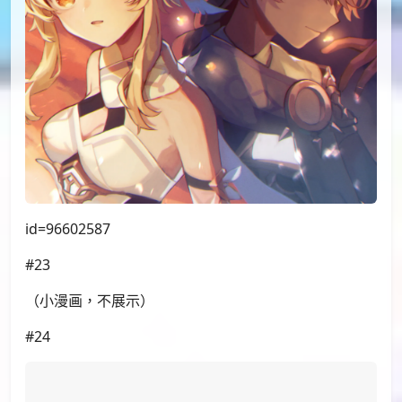
id=96591795
#20
id=96616202
#21