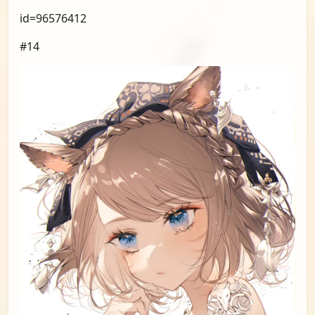
#13
id=96576412
#14