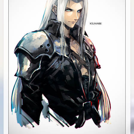
id=96604068
#28