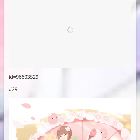
id=96610969
#26