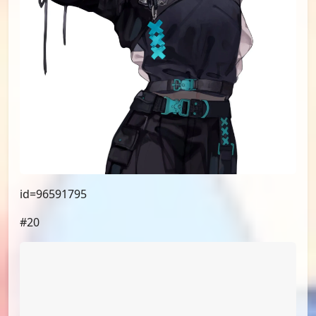
id=96597992
#19