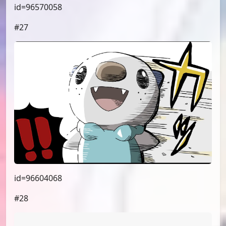
id=96596240
#25