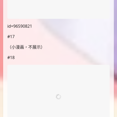
id=96619278
#16