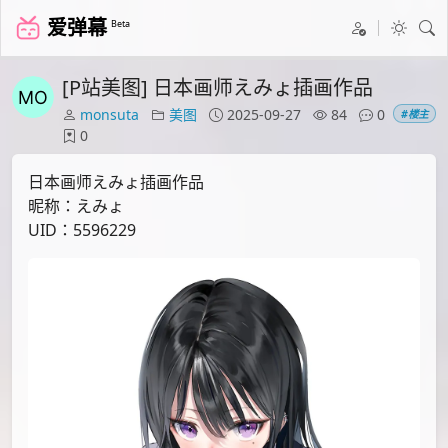
爱弹幕
Beta
[P站美图] 日本画师えみょ插画作品
monsuta
美图
2025-09-27
84
0
#楼主
0
日本画师えみょ插画作品
昵称：えみょ
UID：5596229