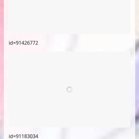
id=91501670
id=91474821