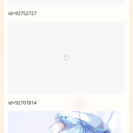
id=93015918
id=92843182