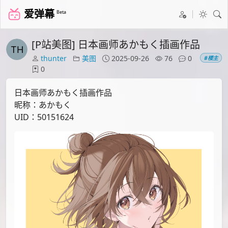
爱弹幕
Beta
[P站美图] 日本画师あかもく插画作品
thunter
美图
2025-09-26
76
0
#楼主
0
日本画师あかもく插画作品
昵称：あかもく
UID：50151624