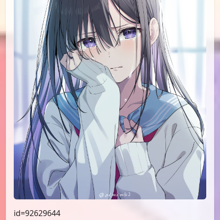
id=92683046
id=92651780