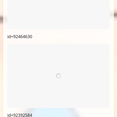
id=92629644
id=92542591