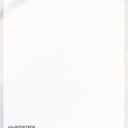
id=90489736
id=90349918