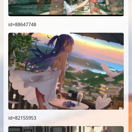
id=88647748
id=82155953