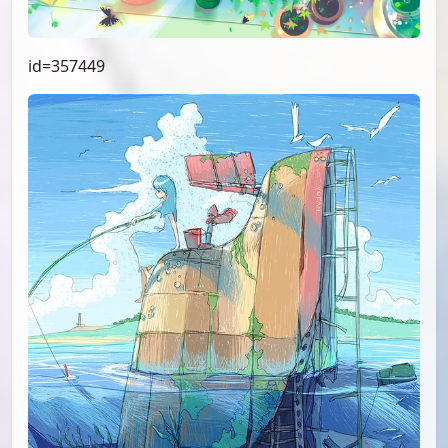
id=357449