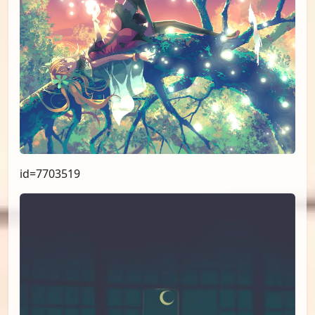
id=7703519