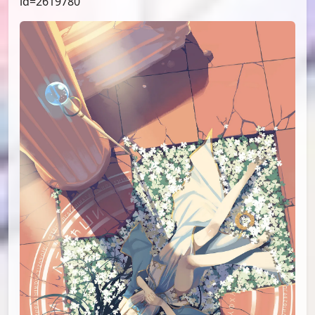
id=2619780