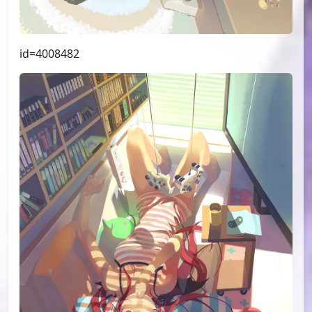
id=4008482