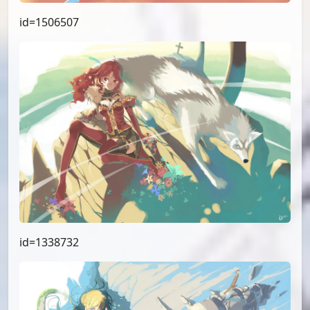
id=1506507
id=1338732