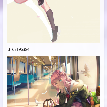
id=67196384