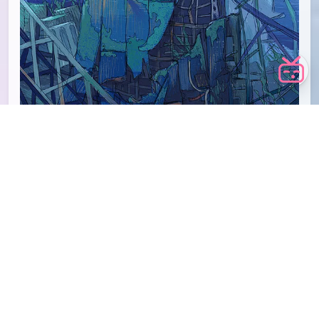
id=342026