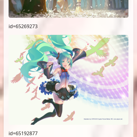
id=65269273
id=65192877