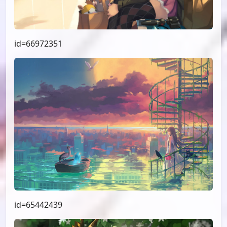
id=66972351
id=65442439