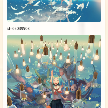
id=65039908