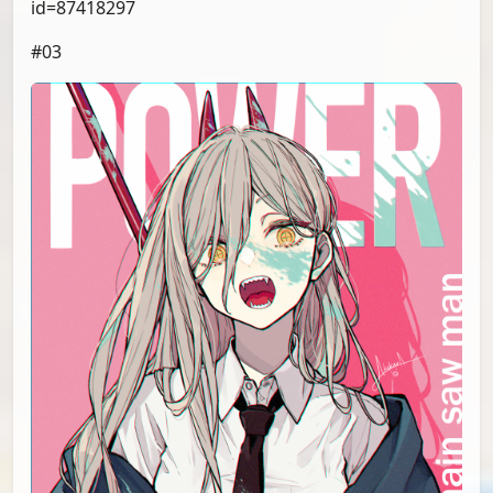
id=87418297
#03