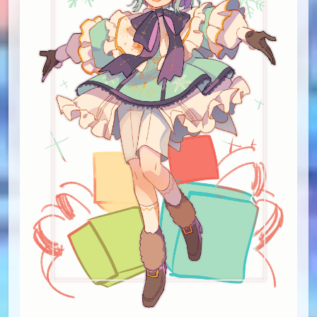
id=87418008
#14