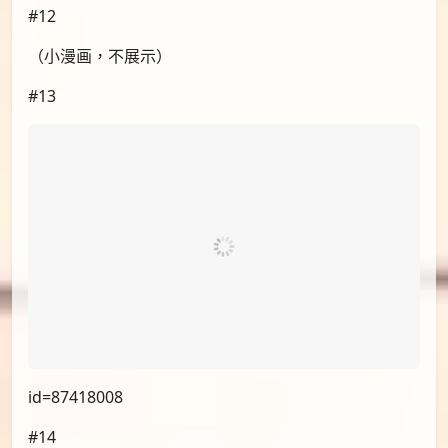
id=87417208
#11