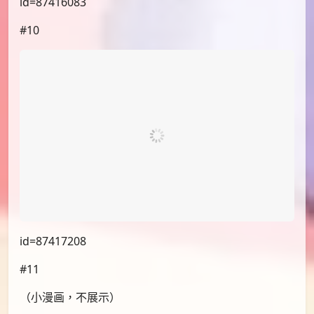
id=87416083
#10