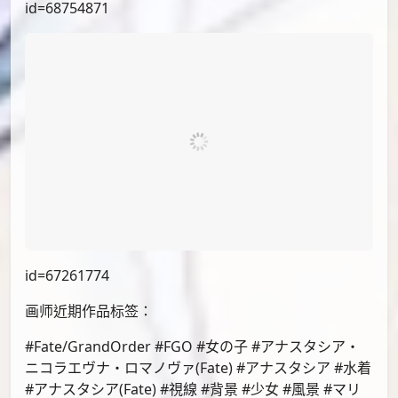
id=71849512
id=68754871