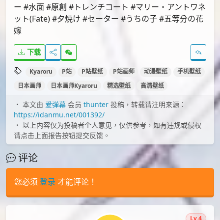
id=67261774
画师近期作品标签：
#Fate/GrandOrder #FGO #女の子 #アナスタシア・
ニコラエヴナ・ロマノヴァ(Fate) #アナスタシア #水着
#アナスタシア(Fate) #視線 #背景 #少女 #風景 #マリ
ー #水面 #原創 #トレンチコート #マリー・アントワネ
ット(Fate) #夕焼け #セーター #うちの子 #五等分の花
嫁
下载