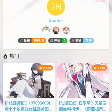
Kyaroru
P站
P站壁纸
P站画师
动漫壁纸
手机壁纸
日本画师
日本画师Kyaroru
精选壁纸
高清壁纸
本文由
爱弹幕
会员
thunter
投稿，转载请注明来源：
https://idanmu.net/001392/
以上内容仅为投稿者个人意见，仅供参考，如有违规或侵权
请点击上面报告按钮提交反馈。
评论
您必须
登录
才能评论！
Lv.4
thunter