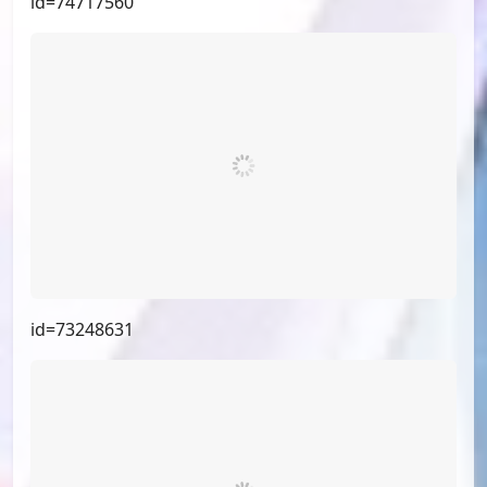
id=74717560
id=73248631