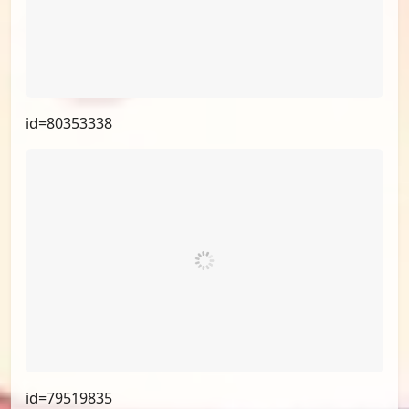
id=80353338
id=79519835