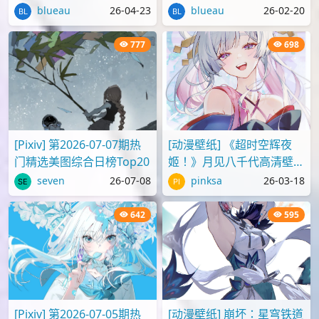
2099 篇
0
7890
投稿
评论
节操
热门
2,159
1,119
[P站画师][ID:107095809]
[动漫壁纸] 红眼睛的天童爱
@小小依帆Zzzz插画美图作
丽丝叫柯伊，《蔚蓝档案》
品推荐
壁纸图片分享
blueau
26-04-23
blueau
26-02-20
777
698