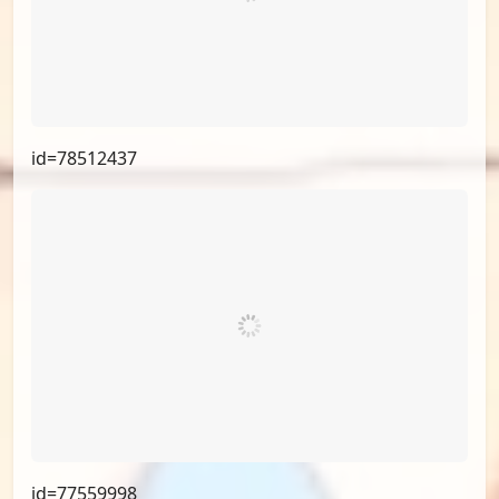
id=78512437
id=77559998