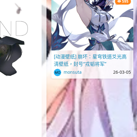
595
[动漫壁纸] 崩坏：星穹铁道爻光高
清壁纸，封号“戎韬将军”
monsuta
26-03-05