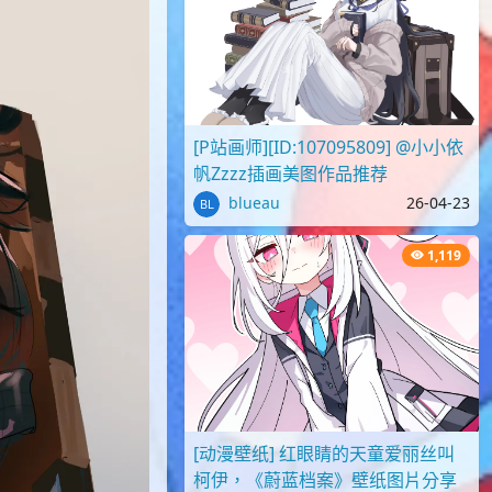
[P站画师][ID:107095809] @小小依
帆Zzzz插画美图作品推荐
blueau
26-04-23
1,119
[动漫壁纸] 红眼睛的天童爱丽丝叫
柯伊，《蔚蓝档案》壁纸图片分享