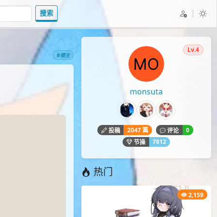
搜索
Lv.4
#楼主
monsuta
2047 篇
0
投稿
评论
7812
节操
热门
2,159