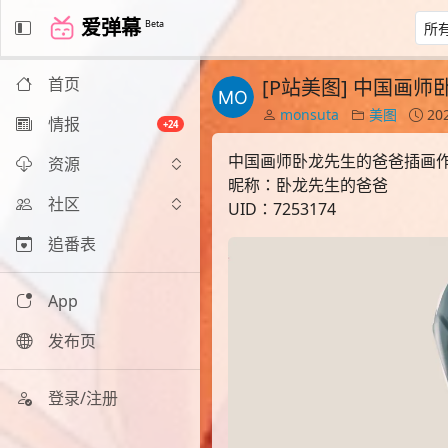
爱弹幕
Beta
首页
[P站美图] 中国画
monsuta
美图
202
情报
+24
中国画师卧龙先生的爸爸插画
资源
昵称：卧龙先生的爸爸
社区
UID：7253174
追番表
App
发布页
登录/注册