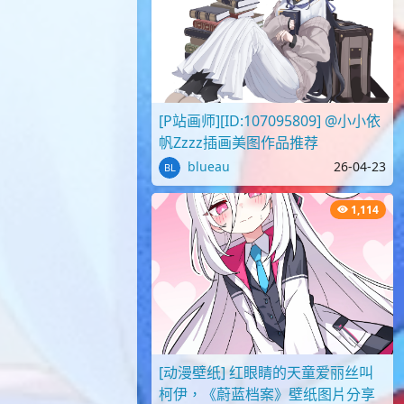
[P站画师][ID:107095809] @小小依
帆Zzzz插画美图作品推荐
blueau
26-04-23
1,114
[动漫壁纸] 红眼睛的天童爱丽丝叫
柯伊，《蔚蓝档案》壁纸图片分享