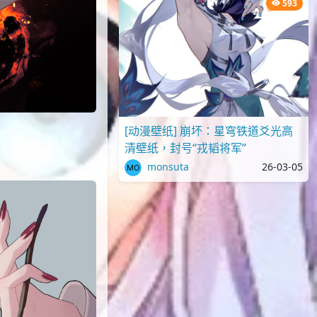
593
[动漫壁纸] 崩坏：星穹铁道爻光高
清壁纸，封号“戎韬将军”
monsuta
26-03-05