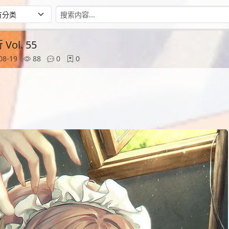
ol. 55
08-19
88
0
0