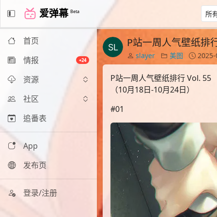
爱弹幕
Beta
首页
P站一周人气壁纸排行 V
slayer
美图
2025-
情报
+24
P站一周人气壁纸排行 Vol. 55
资源
（10月18日-10月24日）
社区
#01
追番表
App
发布页
登录/注册