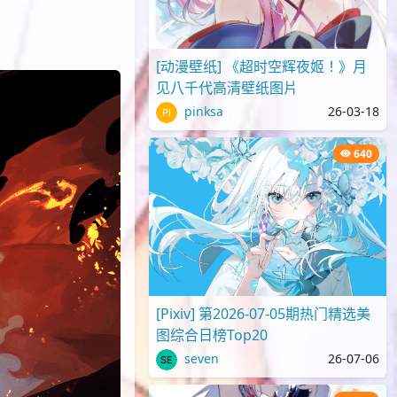
[动漫壁纸] 《超时空辉夜姬！》月
见八千代高清壁纸图片
pinksa
26-03-18
640
[Pixiv] 第2026-07-05期热门精选美
图综合日榜Top20
seven
26-07-06