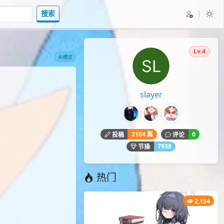
搜索
Lv.4
#楼主
slayer
2104 篇
0
投稿
评论
7938
节操
热门
2,154