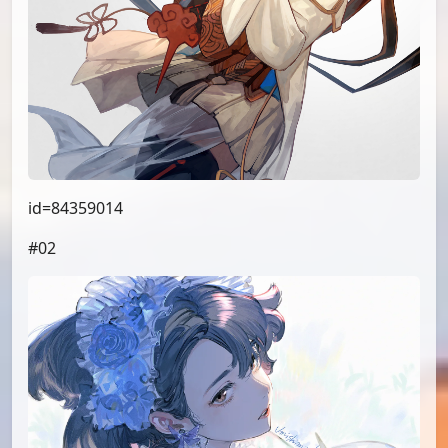
id=84359014
#02