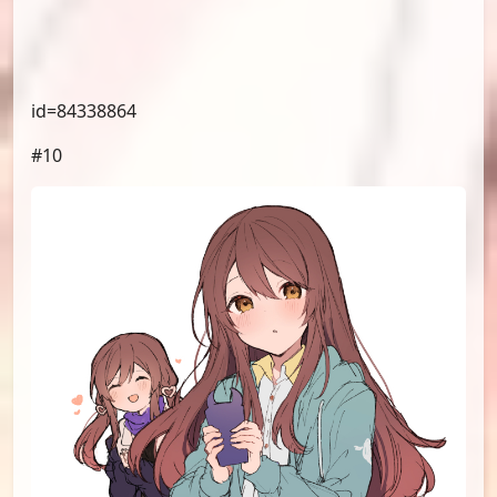
id=84365202
#09