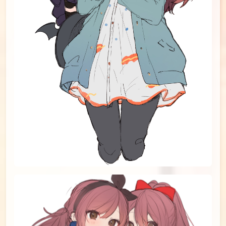
id=84338864
#10