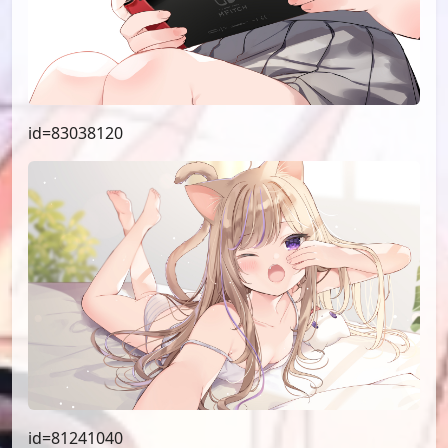
id=83038120
id=81241040