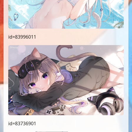
id=83996011
id=83736901