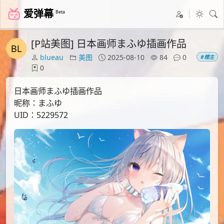
爱弹幕
Beta
[P站美图] 日本画师まふゆ插画作品
blueau
美图
2025-08-10
84
0
#楼主
0
日本画师まふゆ插画作品
昵称：まふゆ
UID：5229572