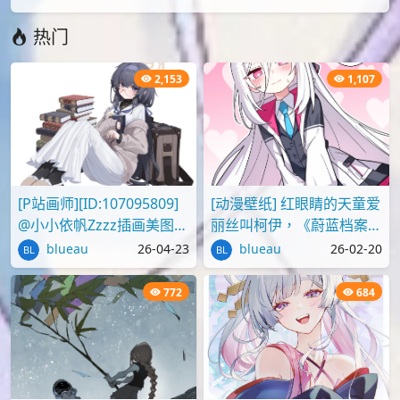
热门
2,153
1,107
[P站画师][ID:107095809]
[动漫壁纸] 红眼睛的天童爱
@小小依帆Zzzz插画美图作
丽丝叫柯伊，《蔚蓝档案》
品推荐
壁纸图片分享
blueau
26-04-23
blueau
26-02-20
772
684