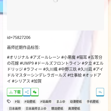
id=75827206
画师近期作品标签:
#オリジナル #アズールレーン #小悪魔 #猫耳 #五等分
の花嫁 #UMP9 #ドールズフロントライン #夕立 #エル
ドリッジ #ラフィー #久川颯 #中野三玖 #久川凪 #アイ
ドルマスターシンデレラガールズ #仕事絵 #オッドア
イ #シリアス #加賀
下载
P站
P站壁纸
P站画师
まふゆ
动漫壁纸
手机壁纸
日本画师
日本画师まふゆ
精选壁纸
高清壁纸