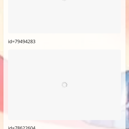
id=79494283
id=78622604