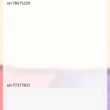
id=78675304
id=78675235