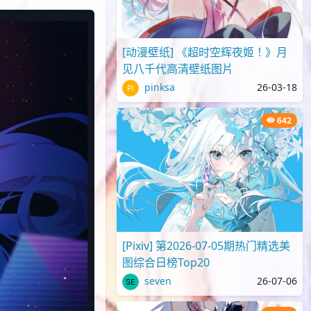
[动漫壁纸] 《超时空辉夜姬！》月
见八千代高清壁纸图片
pinksa
26-03-18
642
[Pixiv] 第2026-07-05期热门精选美
图综合日榜Top20
seven
26-07-06