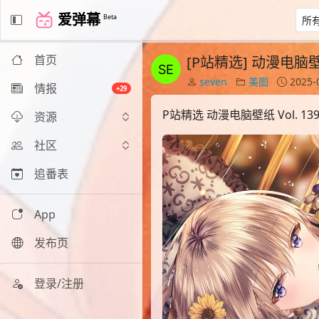
爱弹幕
Beta
首页
[P站精选] 动漫电脑壁纸 
seven
美图
2025-
情报
+29
P站精选 动漫电脑壁纸 Vol. 13
资源
社区
追番表
App
发布页
登录/注册