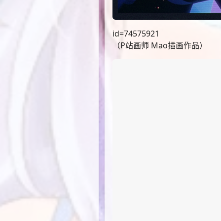
id=74575921
（P站画师 Mao插画作品）