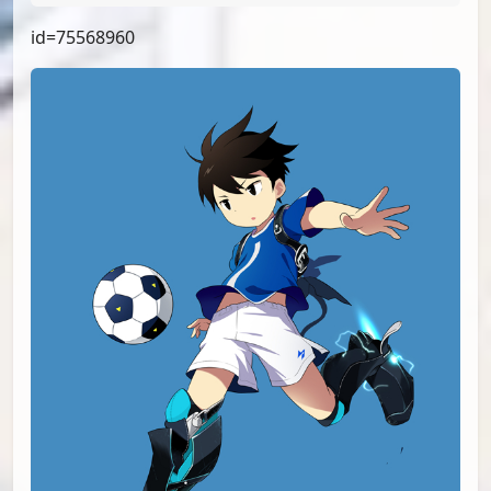
id=76224894
id=76027692