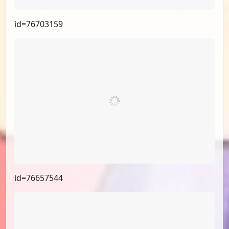
id=76932962
id=76703159