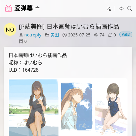
爱弹幕
Beta
[P站美图] 日本画师はいむら插画作品
notreply
美图
2025-07-25
74
0
#楼主
0
日本画师はいむら插画作品
昵称：はいむら
UID：164728