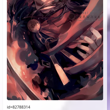
id=82816478
#17