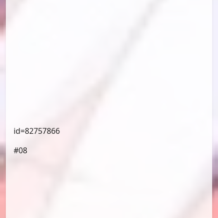
id=82793379
#07
id=82757866
#08