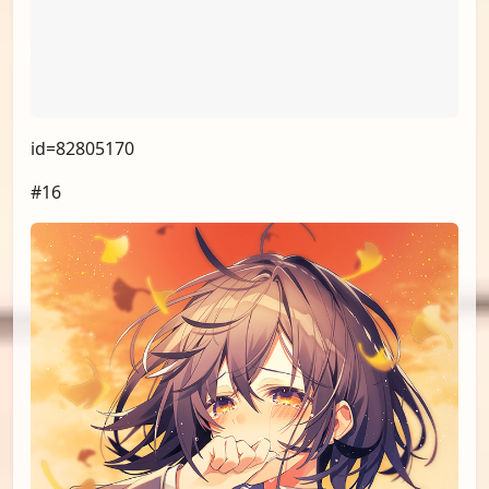
id=82782729
#15