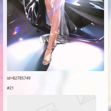
id=82755969
#19