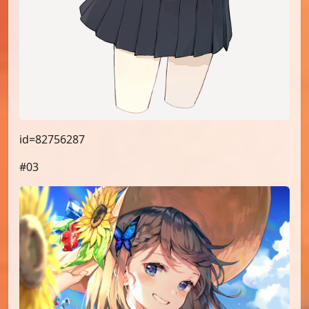
id=82756287
#03