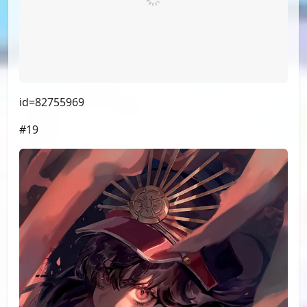
id=82805170
#16