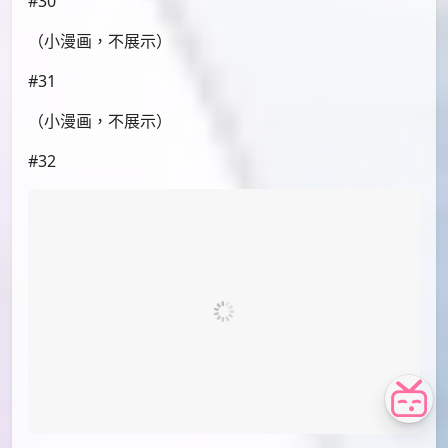
id=82788944
#25