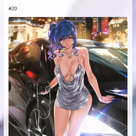
id=82798314
#18