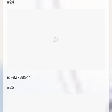
id=82785749
#21