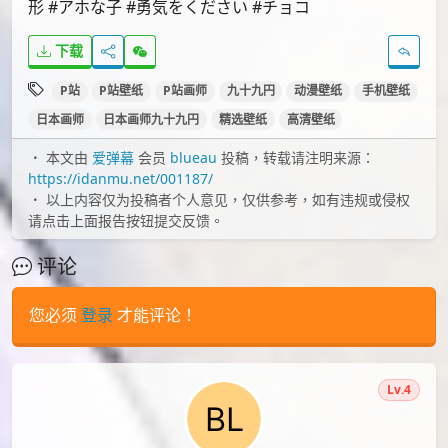
id=78904437
画师近期作品标签：
#オリジナル #女の子 #創作 #イラスト #お絵描き #猫
耳 #illustration #art #メイド #猫 #セーラー服 #メガ
ネ #イエロー #インナーカラー #カラフル #yellow #人
形 #アホな子 #勇気をください #チョコ
下载