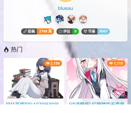
P站
P站壁纸
P站画师
九十九円
动漫壁纸
手机壁纸
日本画师
日本画师九十九円
精选壁纸
高清壁纸
本文由
爱弹幕
会员
blueau
投稿，转载请注明来源：
https://idanmu.net/001187/
以上内容仅为投稿者个人意见，仅供参考，如有违规或侵权
请点击上面报告按钮提交反馈。
评论
您必须
登录
才能评论！
Lv.4
blueau