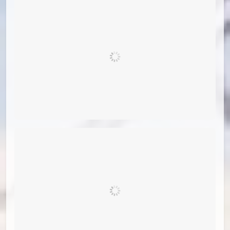
id=82301330
#04