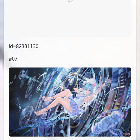
id=82339414
#06