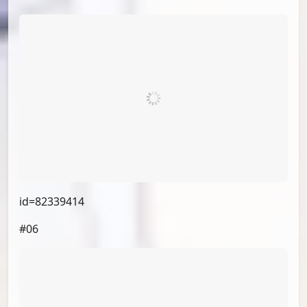
id=82331306
#03