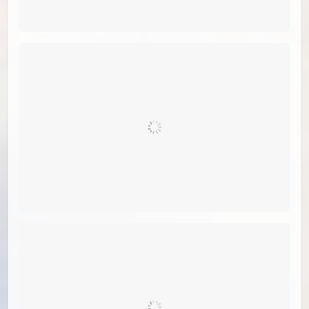
id=82301307
#05