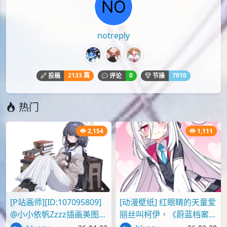
请点击上面报告按钮提交反馈。
评论
您必须
登录
才能评论！
Lv.4
notreply
2133 篇
0
7810
投稿
评论
节操
热门