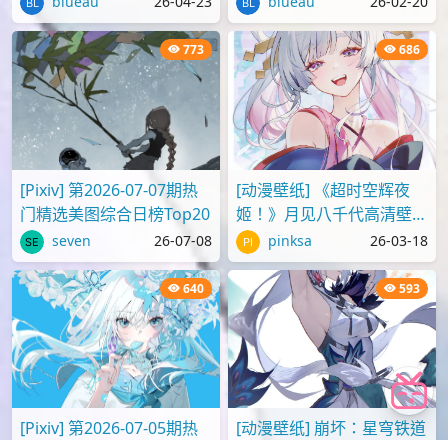
2,154
1,111
[P站画师][ID:107095809]
[动漫壁纸] 红眼睛的天童爱
@小小依帆Zzzz插画美图作
丽丝叫柯伊，《蔚蓝档案》
品推荐
壁纸图片分享
blueau
26-04-23
blueau
26-02-20
773
686
[Pixiv] 第2026-07-07期热
[动漫壁纸] 《超时空辉夜
门精选美图综合日榜Top20
姬！》月见八千代高清壁纸
图片
seven
26-07-08
pinksa
26-03-18