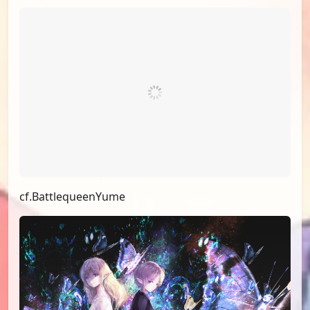
id=75801574
cf.BattlequeenYume