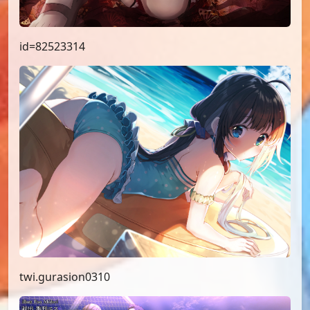
id=82523314
twi.gurasion0310