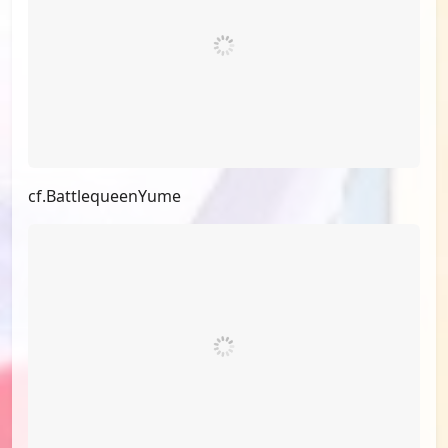
id=75792708
cf.BattlequeenYume