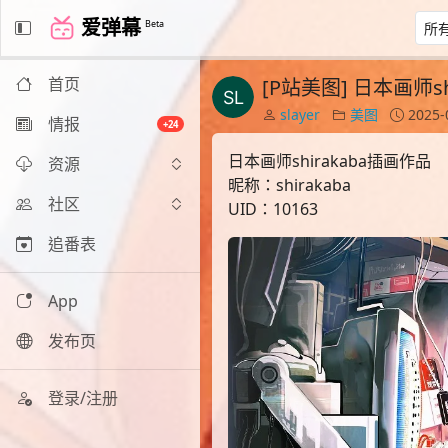
爱弹幕
Beta
首页
[P站美图] 日本画师sh
slayer
美图
2025-
情报
+24
日本画师shirakaba插画作品
资源
昵称：shirakaba
社区
UID：10163
追番表
App
发布页
登录/注册