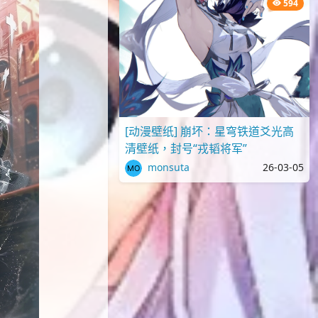
594
[动漫壁纸] 崩坏：星穹铁道爻光高
清壁纸，封号“戎韬将军”
monsuta
26-03-05