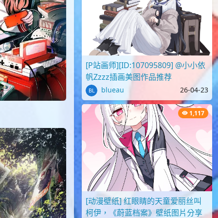
[P站画师][ID:107095809] @小小依
帆Zzzz插画美图作品推荐
blueau
26-04-23
1,117
[动漫壁纸] 红眼睛的天童爱丽丝叫
柯伊，《蔚蓝档案》壁纸图片分享