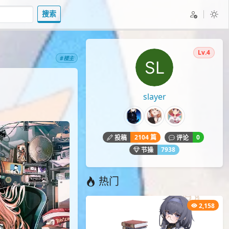
搜索
Lv.4
#楼主
slayer
2104 篇
0
投稿
评论
7938
节操
热门
2,158