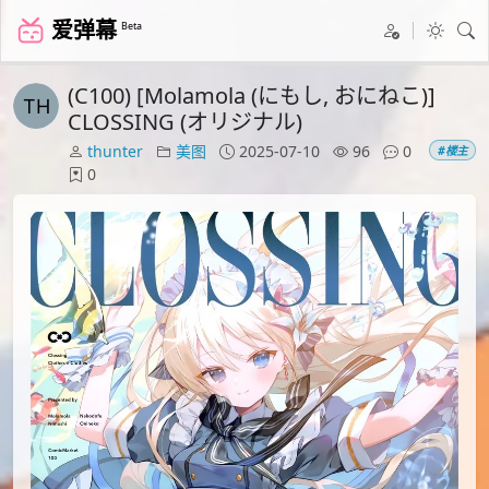
爱弹幕
Beta
(C100) [Molamola (にもし, おにねこ)]
CLOSSING (オリジナル)
thunter
美图
2025-07-10
96
0
#楼主
0