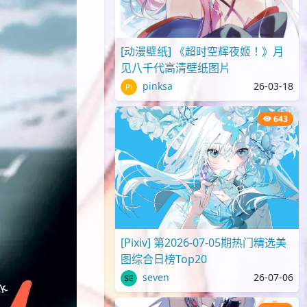
[动漫壁纸] 《超时空辉夜姬！》月
见八千代高清壁纸图片
pinksa
26-03-18
643
[Pixiv] 第2026-07-05期热门精选美
图综合日榜Top20
seven
26-07-06