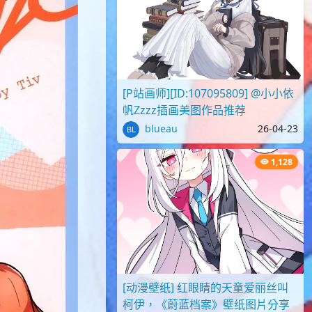
[P站画师][ID:107095809] @小小依
帆Zzzz插画美图作品推荐
blueau
26-04-23
1,128
[动漫壁纸] 红眼睛的天童爱丽丝叫
柯伊，《蔚蓝档案》壁纸图片分享