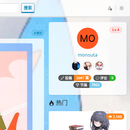
搜索
Lv.4
#楼主
monsuta
2067 篇
0
投稿
评论
7902
节操
热门
2,160