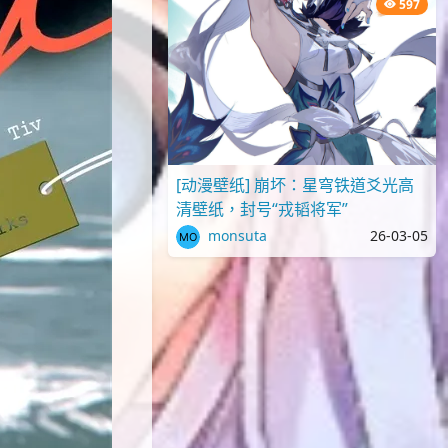
597
[动漫壁纸] 崩坏：星穹铁道爻光高
清壁纸，封号“戎韬将军”
monsuta
26-03-05