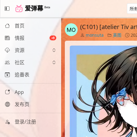
爱弹幕
Beta
首页
(C101) [atelier Tiv
monsuta
美图
202
情报
+9
资源
社区
追番表
App
发布页
登录/注册