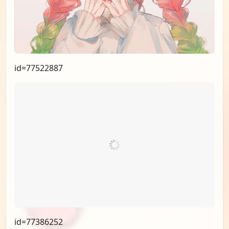
id=77814403
id=77784858