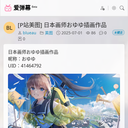
爱弹幕
Beta
[P站美图] 日本画师おゆゆ插画作品
blueau
美图
2025-07-01
86
0
#楼主
0
日本画师おゆゆ插画作品
昵称：おゆゆ
UID：41464792