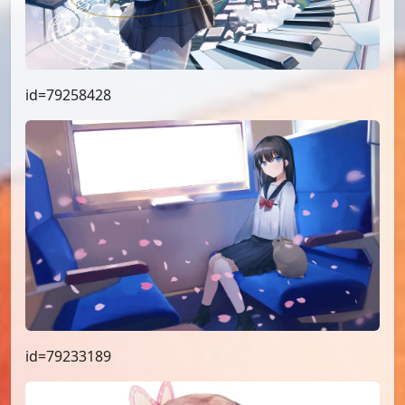
id=79258428
id=79233189