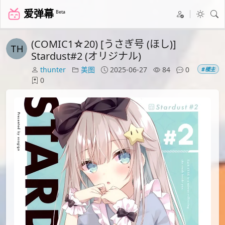
爱弹幕
Beta
(COMIC1☆20) [うさぎ号 (ほし)]
Stardust#2 (オリジナル)
thunter
美图
2025-06-27
84
0
#楼主
0