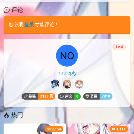
评论
您必须
登录
才能评论！
Lv.4
notreply
2133 篇
0
7810
投稿
评论
节操
热门
2,154
1,111