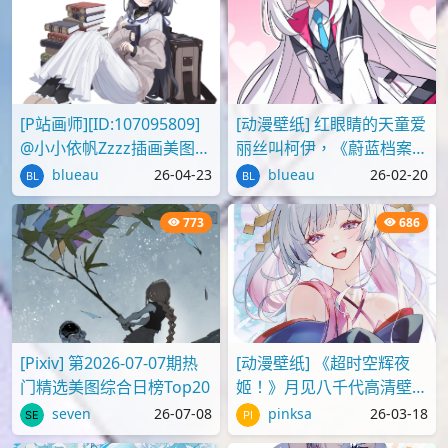
[P站画师][ID:107095809]
[动漫壁纸] 红眼睛的天童爱
@小小依帆Zzzz插画美图作
丽丝叫柯伊，《蔚蓝档案》
品推荐
壁纸图片分享
blueau
26-04-23
blueau
26-02-20
773
686
[Pixiv] 第2026-07-07期热
[动漫壁纸] 《超时空辉夜
门精选美图综合日榜Top20
姬！》月见八千代高清壁纸
图片
seven
26-07-08
pinksa
26-03-18
640
593