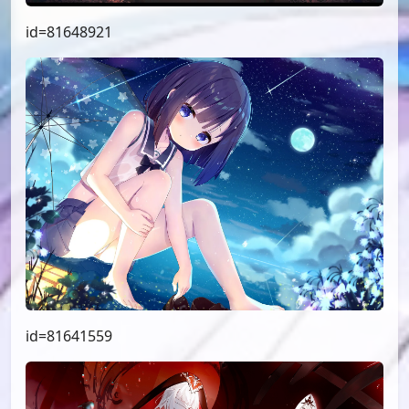
id=81648921
id=81641559