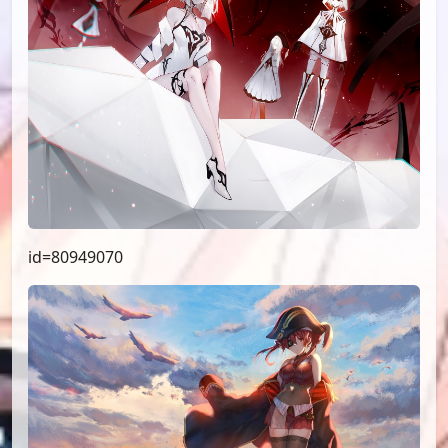
id=80949070