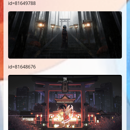
id=81649788
id=81648676