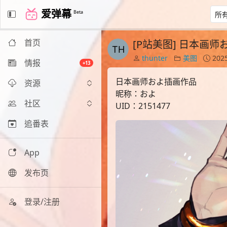
爱弹幕
Beta
首页
[P站美图] 日本画
thunter
美图
2025
情报
+13
日本画师およ插画作品
资源
昵称：およ
社区
UID：2151477
追番表
App
发布页
登录/注册