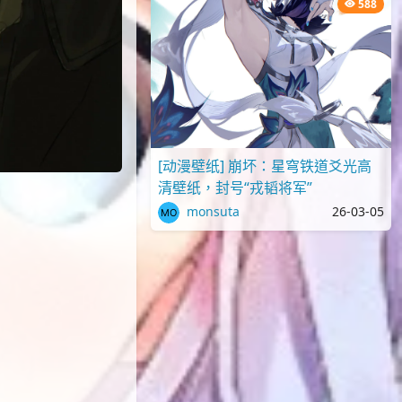
588
[动漫壁纸] 崩坏：星穹铁道爻光高
清壁纸，封号“戎韬将军”
monsuta
26-03-05