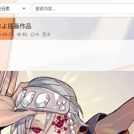
师およ插画作品
-06-21
82
0
0