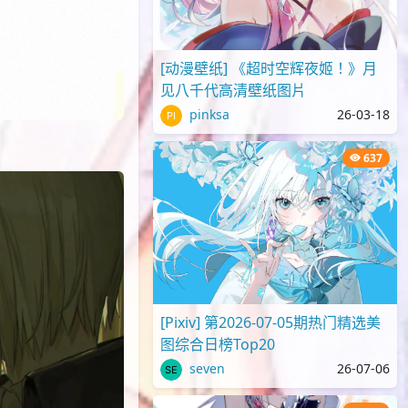
[动漫壁纸] 《超时空辉夜姬！》月
见八千代高清壁纸图片
pinksa
26-03-18
637
[Pixiv] 第2026-07-05期热门精选美
图综合日榜Top20
seven
26-07-06