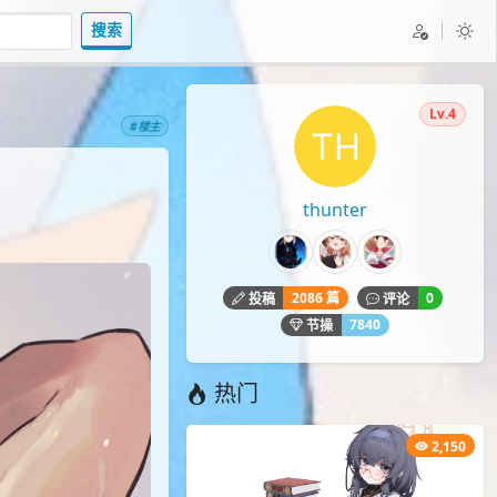
搜索
Lv.4
#楼主
thunter
2086 篇
0
投稿
评论
7840
节操
热门
2,150