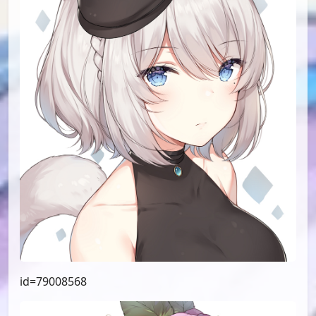
id=79008568