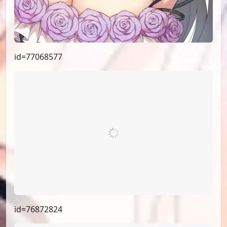
id=77068577
id=76872824