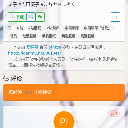
ミ子 #吉田優子 #まちカドまぞく
下载
P站
P站壁纸
P站画师
中国画师
中国画师「信晚」
信晚
动漫壁纸
手机壁纸
精选壁纸
高清壁纸
本文由
爱弹幕
会员
pinksa
投稿，转载请注明来源：
https://idanmu.net/001041/
以上内容仅为投稿者个人意见，仅供参考，如有违规或侵权
请点击上面报告按钮提交反馈。
评论
您必须
登录
才能评论！
Lv.4