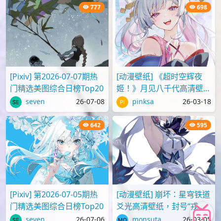
777
698
[Pixiv] 第2026-07-07期热
[动漫壁纸] 《超时空辉夜
门精选美图综合日榜Top20
姬！》月见八千代高清壁纸
图片
seven
26-07-08
pinksa
26-03-18
642
595
[Pixiv] 第2026-07-05期热
[动漫壁纸] 崩坏：星穹铁道
门精选美图综合日榜Top20
爻光高清壁纸，封号“戎韬
将军”
seven
26-07-06
monsuta
26-03-05