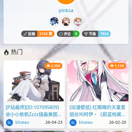
pinksa
2102 篇
0
7924
投稿
评论
节操
热门
2,159
1,119
[P站画师][ID:107095809]
[动漫壁纸] 红眼睛的天童爱
@小小依帆Zzzz插画美图作
丽丝叫柯伊，《蔚蓝档案》
品推荐
壁纸图片分享
blueau
26-04-23
blueau
26-02-20