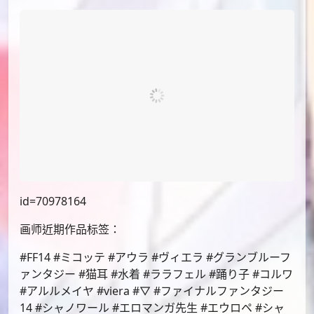
id=70978164
画师近期作品标签：
#FF14 #ミコッテ #アウラ #ヴィエラ #グランブルーフ
ァンタジー #猫耳 #水着 #ララフェル #踊り子 #コルワ
#アルルメイヤ #viera #▽ #ファイナルファンタジー
14 #シャノワール #エロマンガ先生 #エウロペ #シャ