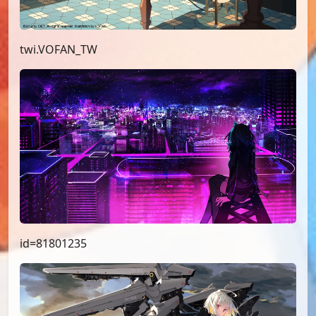
twi.VOFAN_TW
id=81801235