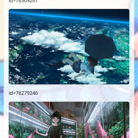
id=76309261
id=76279246