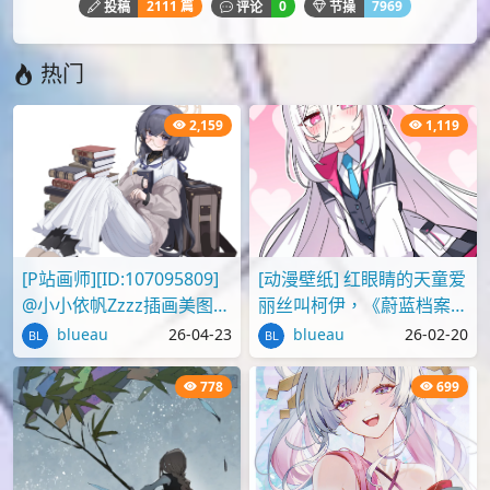
2111 篇
0
7969
投稿
评论
节操
热门
2,159
1,119
[P站画师][ID:107095809]
[动漫壁纸] 红眼睛的天童爱
@小小依帆Zzzz插画美图作
丽丝叫柯伊，《蔚蓝档案》
品推荐
壁纸图片分享
blueau
26-04-23
blueau
26-02-20
778
699