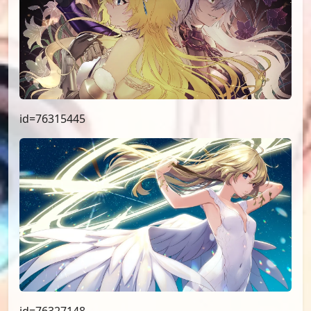
id=76315445
id=76327148