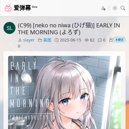
爱弹幕
Beta
(C99) [neko no niwa (ひげ猫)] EARLY IN
THE MORNING (よろず)
slayer
美图
2025-06-15
82
0
#楼主
0