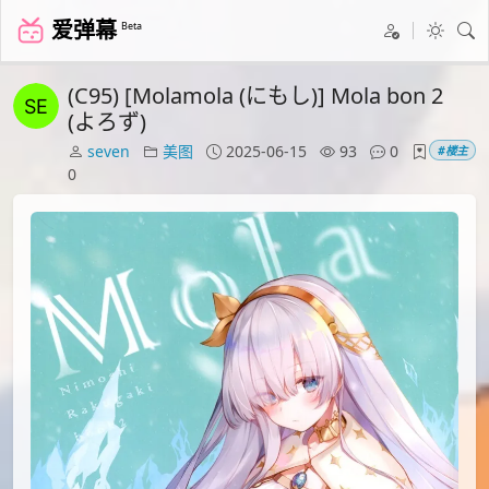
爱弹幕
Beta
(C95) [Molamola (にもし)] Mola bon 2
(よろず)
seven
美图
2025-06-15
93
0
#楼主
0