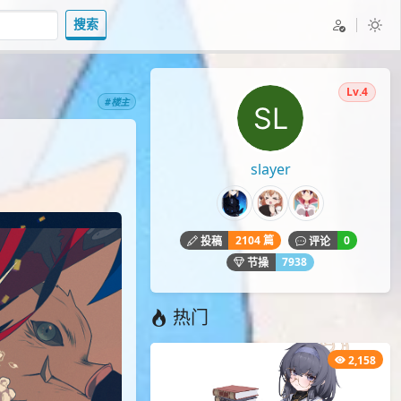
搜索
Lv.4
#楼主
slayer
2104 篇
0
投稿
评论
7938
节操
热门
2,158