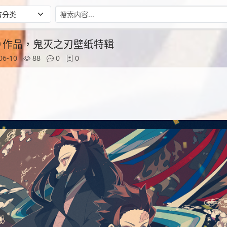
もり作品，鬼灭之刃壁纸特辑
06-10
88
0
0