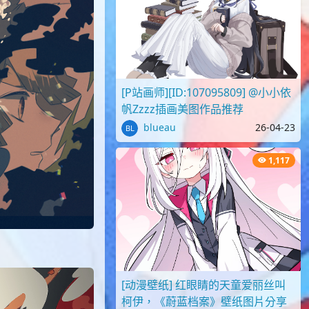
[P站画师][ID:107095809] @小小依
帆Zzzz插画美图作品推荐
blueau
26-04-23
1,117
[动漫壁纸] 红眼睛的天童爱丽丝叫
柯伊，《蔚蓝档案》壁纸图片分享