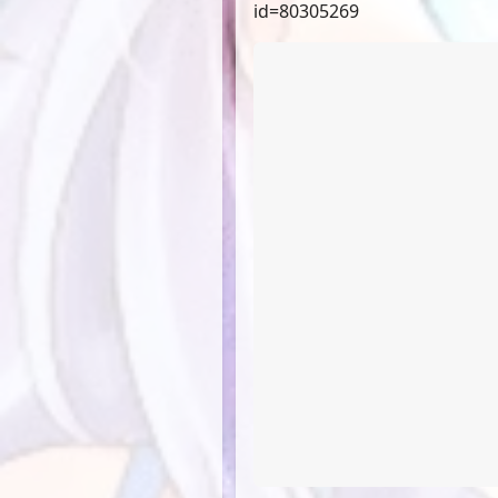
id=80305269
id=79951096