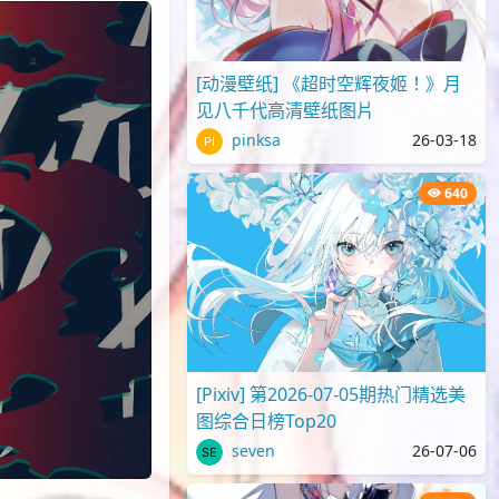
[动漫壁纸] 《超时空辉夜姬！》月
见八千代高清壁纸图片
pinksa
26-03-18
640
[Pixiv] 第2026-07-05期热门精选美
图综合日榜Top20
seven
26-07-06