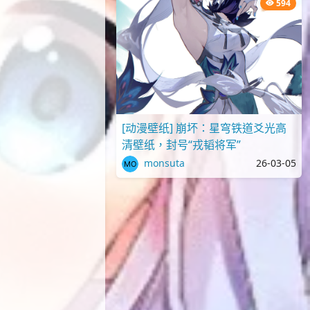
594
[动漫壁纸] 崩坏：星穹铁道爻光高
清壁纸，封号“戎韬将军”
monsuta
26-03-05