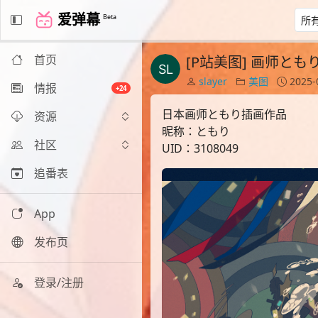
爱弹幕
Beta
首页
[P站美图] 画师と
slayer
美图
2025-
情报
+24
日本画师ともり插画作品
资源
昵称：ともり
社区
UID：3108049
追番表
App
发布页
登录/注册