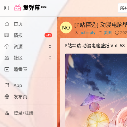
爱弹幕
Beta
首页
[P站精选] 动漫电脑壁纸 
notreply
美图
202
情报
+13
P站精选 动漫电脑壁纸 Vol. 68
资源
社区
追番表
App
发布页
登录/注册