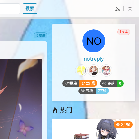
搜索
Lv.4
#楼主
notreply
2125 篇
0
投稿
评论
7770
节操
热门
2,150