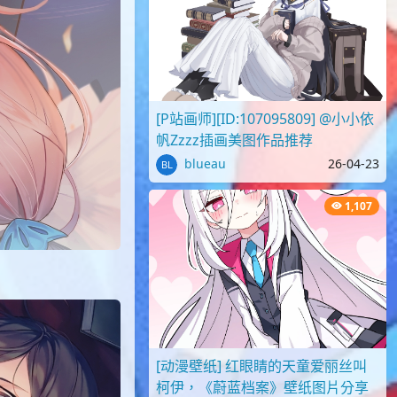
[P站画师][ID:107095809] @小小依
帆Zzzz插画美图作品推荐
blueau
26-04-23
1,107
[动漫壁纸] 红眼睛的天童爱丽丝叫
柯伊，《蔚蓝档案》壁纸图片分享