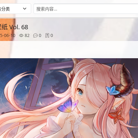
Vol. 68
5-06-10
82
0
0