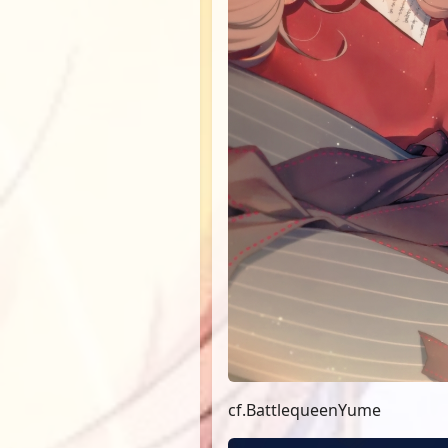
cf.BattlequeenYume