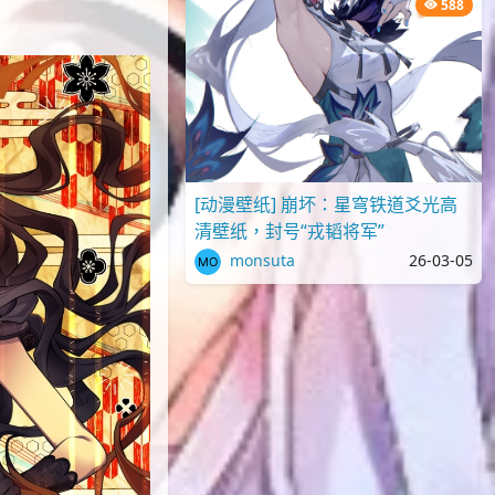
588
[动漫壁纸] 崩坏：星穹铁道爻光高
清壁纸，封号“戎韬将军”
monsuta
26-03-05