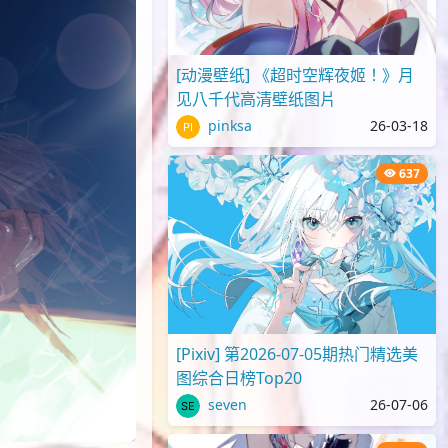
[动漫壁纸] 《超时空辉夜姬！》月
见八千代高清壁纸图片
pinksa
26-03-18
637
[Pixiv] 第2026-07-05期热门精选美
图综合日榜Top20
seven
26-07-06