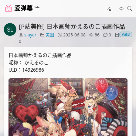
爱弹幕
Beta
[P站美图] 日本画师かえるのこ插画作品
slayer
美图
2025-06-08
86
0
#楼主
0
日本画师かえるのこ插画作品
昵称： かえるのこ
UID：14926986