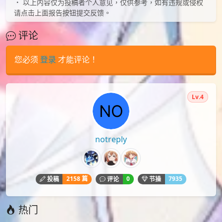
评论
您必须
登录
才能评论！
Lv.4
notreply
2158 篇
0
7935
投稿
评论
节操
热门
2,165
1,139