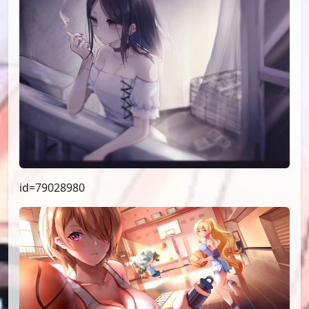
id=79028980