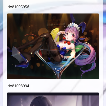
id=81095956
id=81098994