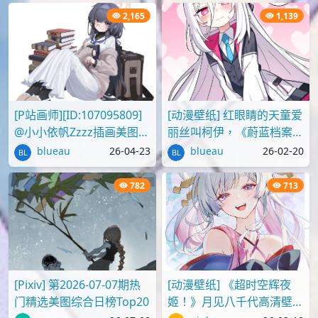
[P站画师][ID:107095809]
[动漫壁纸] 红眼睛的天童爱
@小小依帆Zzzz插画美图作
丽丝叫柯伊，《蔚蓝档案》
品推荐
壁纸图片分享
blueau
26-04-23
blueau
26-02-20
782
713
[Pixiv] 第2026-07-07期热
[动漫壁纸] 《超时空辉夜
门精选美图综合日榜Top20
姬！》月见八千代高清壁纸
图片
seven
26-07-08
pinksa
26-03-18
646
600