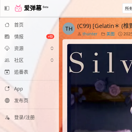
爱弹幕
Beta
首页
(C99) [Gelatin＊ (
thunter
美图
2025
情报
+13
资源
社区
追番表
App
发布页
登录/注册