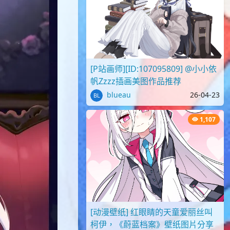
[P站画师][ID:107095809] @小小依
帆Zzzz插画美图作品推荐
blueau
26-04-23
1,107
[动漫壁纸] 红眼睛的天童爱丽丝叫
柯伊，《蔚蓝档案》壁纸图片分享