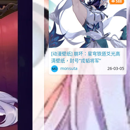
588
[动漫壁纸] 崩坏：星穹铁道爻光高
清壁纸，封号“戎韬将军”
monsuta
26-03-05