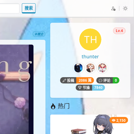
搜索
Lv.4
#楼主
thunter
2086 篇
0
投稿
评论
7840
节操
热门
2,150